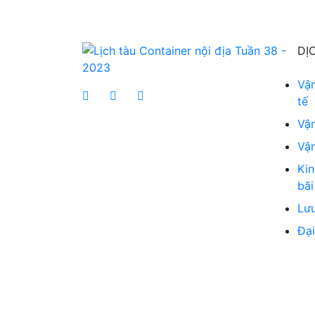
DỊ
Vận
tế
Vận
Vận
Kin
bãi
Lưu
Đại